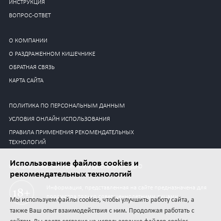
ИНСТРУКЦИЯ
ВОПРОС-ОТВЕТ
О КОМПАНИИ
О РАЗДРАЖЕННОМ КИШЕЧНИКЕ
ОБРАТНАЯ СВЯЗЬ
КАРТА САЙТА
ПОЛИТИКА ПО ПЕРСОНАЛЬНЫМ ДАННЫМ
УСЛОВИЯ ОНЛАЙН ИСПОЛЬЗОВАНИЯ
ПРАВИЛА ПРИМЕНЕНИЯ РЕКОМЕНДАТЕЛЬНЫХ
ТЕХНОЛОГИЙ
Использование файлов cookies и
Официальный сайт препарата Дюспаталин® ДУО
рекомендательных технологий
Информация, представленная на сайте предназначена для
просмотра только совершеннолетними лицами.
Мы используем файлы cookies, чтобы улучшить работу сайта, а
также Ваш опыт взаимодействия с ним. Продолжая работать с