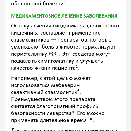
1
обострений болезни
.
МЕДИКАМЕНТОЗНОЕ ЛЕЧЕНИЕ ЗАБОЛЕВАНИЯ
Основу лечения синдрома раздраженного
кишечника составляет применение
спазмолитиков — препаратов, которые
уменьшают боль в животе, нормализуют
перистальтику ЖКТ. Эти средства могут
подавлять симптоматику и улучшать
1
качество жизни пациента
.
Например, с этой целью может
использоваться мебеверин —
6
селективный спазмолитик
.
Преимуществом этого препарата
считается благоприятный профиль
6
безопасности лекарства
. Его можно
1,6
применять длительное время
.
Для лечения вздутия живота применяются