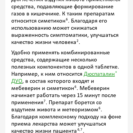
средства, подавляющие формирование
газов в кишечнике. К таким препаратам
6
относится симетикон
. Благодаря его
использованию может снижаться
выраженность симптоматики, улучшаться
2
качество жизни человека
.
Удобно применять комбинированные
средства, содержащие несколько
полезных компонентов в одной таблетке.
®
Например, к ним относится
Дюспаталин
ДУО
, в состав которого входят и
6
мебеверин и симетикон
. Мебеверин
начинает работать через 15 минут после
7
применения
. Препарат борется со
6
вздутием живота и метеоризмом
.
Благодаря комплексному подходу на фоне
приема лекарства может улучшаться
6,7
качество жизни пациента
.