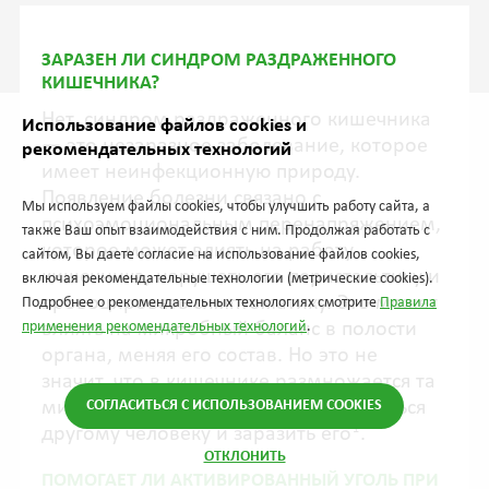
ЗАРАЗЕН ЛИ СИНДРОМ РАЗДРАЖЕННОГО
КИШЕЧНИКА?
Нет, синдром раздраженного кишечника
Использование файлов cookies и
— это незаразное заболевание, которое
рекомендательных технологий
имеет неинфекционную природу.
Появление болезни связано с
Мы используем файлы cookies, чтобы улучшить работу сайта, а
психоэмоциональным перенапряжением,
также Ваш опыт взаимодействия с ним. Продолжая работать с
которое может влиять на работу
сайтом, Вы даете согласие на использование файлов cookies,
кишечника, нарушать его перистальтику и
включая рекомендательные технологии (метрические cookies).
провоцировать симптоматику. Это может
Подробнее о рекомендательных технологиях смотрите
Правила
влиять на микробный баланс в полости
применения рекомендательных технологий
.
органа, меняя его состав. Но это не
значит, что в кишечнике размножается та
микрофлора, которая может передаться
СОГЛАСИТЬСЯ С ИСПОЛЬЗОВАНИЕМ COOKIES
1
другому человеку и заразить его
.
ОТКЛОНИТЬ
ПОМОГАЕТ ЛИ АКТИВИРОВАННЫЙ УГОЛЬ ПРИ